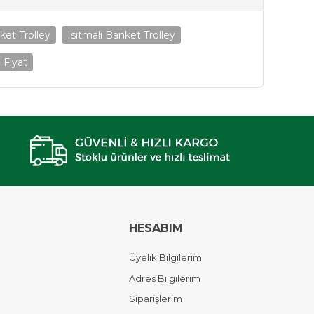
ket Trolley
Isıtmalı Banket Trolley
 Fiyat
HESABIM
Üyelik Bilgilerim
Adres Bilgilerim
Siparişlerim