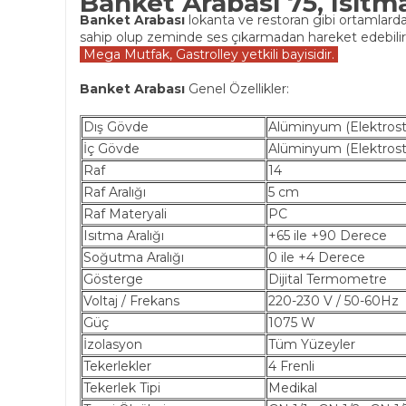
Banket Arabası 75, Isıtma
Banket Arabası
lokanta ve restoran gibi ortamlarda 
sahip olup zeminde ses çıkarmadan hareket edebilir
Mega Mutfak, Gastrolley yetkili bayisidir.
Banket Arabası
Genel Özellikler:
Dış Gövde
Alüminyum (Elektrost
İç Gövde
Alüminyum (Elektrost
Raf
14
Raf Aralığı
5 cm
Raf Materyali
PC
Isıtma Aralığı
+65 ile +90 Derece
Soğutma Aralığı
0 ile +4 Derece
Gösterge
Dijital Termometre
Voltaj / Frekans
220-230 V / 50-60Hz
Güç
1075 W
İzolasyon
Tüm Yüzeyler
Tekerlekler
4 Frenli
Tekerlek Tipi
Medikal