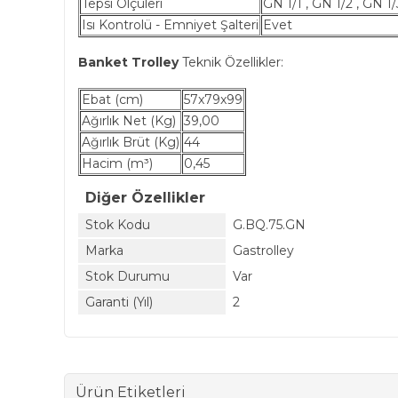
Tepsi Ölçüleri
GN 1/1 , GN 1/2 , GN 1/
Isı Kontrolü - Emniyet Şalteri
Evet
Banket Trolley
Teknik Özellikler:
Ebat (cm)
57x79x99
Ağırlık Net (Kg)
39,00
Ağırlık Brüt (Kg)
44
Hacim (m³)
0,45
Diğer Özellikler
Stok Kodu
G.BQ.75.GN
Marka
Gastrolley
Stok Durumu
Var
Garanti (Yıl)
2
Ürün Etiketleri