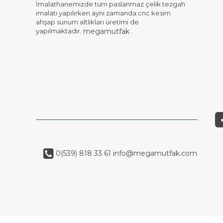
İmalathanemizde tüm paslanmaz çelik tezgah
imalatı yapılırken aynı zamanda cnc kesim
ahşap sunum altlıkları üretimi de
yapılmaktadır.
.
megamutfak
0(539) 818 33 61
info@megamutfak.com