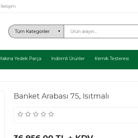
İletişim
Makina Yedek Parça
İndirimli Ürünler
Kemik Testeresi
Banket Arabası 75, Isıtmalı