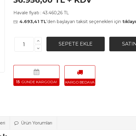
36.956,00 TL + KDV
Havale fiyatı :
43.460,26 TL
4.693,41 TL
'den başlayan taksit seçenekleri için
tıklay
15
eri
Ürün Yorumları