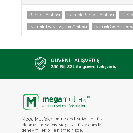
Banket Arabası
Isıtmalı Banket Arabası
Banke
Isıtmalı Tepsi Taşıma Arabası
Isıtmalı Servis Teps
> Online endüstriyel mutfak
Mega Mutfak
ekipmanları satıcısı Mega Mutfak alanında
deneyimli ekibi ile hizmetinizde.