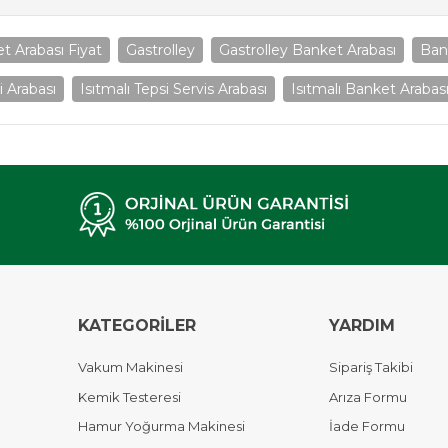
t Arabası Fiyat
Gastrolley
Gastrolley Banket Arabası
Ban
i Arabası
Isıtmalı Tepsi Servis Arabası
Isıtmalı Banket Arabası
KATEGORİLER
YARDIM
Vakum Makinesi
Sipariş Takibi
Kemik Testeresi
Arıza Formu
Hamur Yoğurma Makinesi
İade Formu