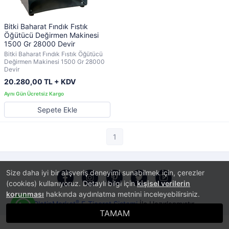
Bitki Baharat Fındık Fıstık
Öğütücü Değirmen Makinesi
1500 Gr 28000 Devir
Bitki Baharat Fındık Fıstık Öğütücü
Değirmen Makinesi 1500 Gr 28000
Devir
20.280,00 TL + KDV
Sepete Ekle
1
Size daha iyi bir alışveriş deneyimi sunabilmek için, çerezler
(cookies) kullanıyoruz. Detaylı bilgi için
kişisel verilerin
korunması
hakkında aydınlatma metnini inceleyebilirsiniz.
®
PlatinMarket
E-Ticaret Sistemi
İle Hazırlanmıştır.
TAMAM