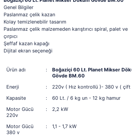
Boğaziçi 60 Lt. Planet Mikser Döküm Gövde BM.60
Genel Bilgiler
Paslanmaz çelik kazan
Kolay temizlenebilir tasarım
Paslanmaz çelik malzemeden karıştırıcı spiral, palet ve
çırpıcı
Şeffaf kazan kapağı
Dijital ekran seçeneği
Ürün adı
:
Boğaziçi 60 Lt. Planet Mikser Dök
Gövde BM.60
Enerji
:
220v ( Hız kontrollü )- 380 v ( çift de
Kapasite
:
60 Lt. / 6 kg un - 12 kg hamur
Motor Gücü
:
2,2 kW
220v
Motor Gücü
:
1,1 - 1,7 kW
380 v