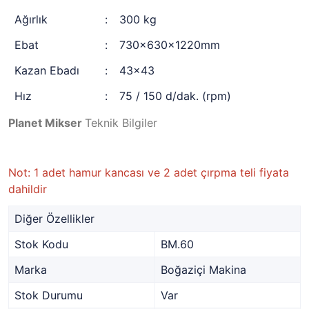
Ağırlık
:
300 kg
Ebat
:
730x630x1220mm
Kazan Ebadı
:
43x43
Hız
:
75 / 150 d/dak. (rpm)
Planet Mikser
Teknik Bilgiler
Not: 1 adet hamur kancası ve 2 adet çırpma teli fiyata
dahildir
Diğer Özellikler
Stok Kodu
BM.60
Marka
Boğaziçi Makina
Stok Durumu
Var