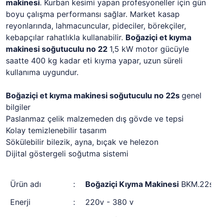
makinesi
. Kurban kesimi yapan profesyoneller için gün
boyu çalışma performansı sağlar. Market kasap
reyonlarında, lahmacuncular, pideciler, börekçiler,
kebapçılar rahatlıkla kullanabilir.
Boğaziçi et kıyma
makinesi soğutuculu no 22
1,5 kW motor gücüyle
saatte 400 kg kadar eti kıyma yapar, uzun süreli
kullanıma uygundur.
Boğaziçi et kıyma makinesi soğutuculu no 22s
genel
bilgiler
Paslanmaz çelik malzemeden dış gövde ve tepsi
Kolay temizlenebilir tasarım
Sökülebilir bilezik, ayna, bıçak ve helezon
Dijital göstergeli soğutma sistemi
Ürün adı
:
Boğaziçi Kıyma Makinesi
BKM.22s
Enerji
:
220v - 380 v