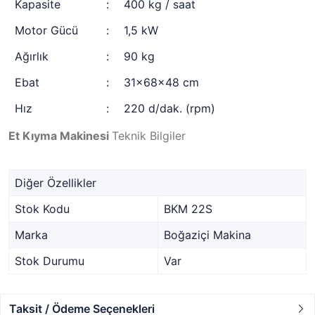
Kapasite
:
400 kg / saat
Motor Gücü
:
1,5 kW
Ağırlık
:
90 kg
Ebat
:
31x68x48 cm
Hız
:
220 d/dak. (rpm)
Et Kıyma Makinesi
Teknik Bilgiler
Diğer Özellikler
Stok Kodu
BKM 22S
Marka
Boğaziçi Makina
Stok Durumu
Var
Taksit / Ödeme Seçenekleri