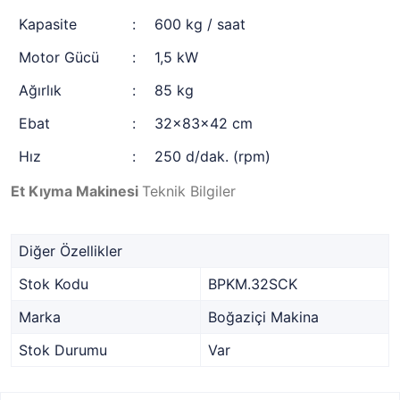
Kapasite
:
600 kg / saat
Motor Gücü
:
1,5 kW
Ağırlık
:
85 kg
Ebat
:
32x83x42 cm
Hız
:
250 d/dak. (rpm)
Et Kıyma Makinesi
Teknik Bilgiler
Diğer Özellikler
Stok Kodu
BPKM.32SCK
Marka
Boğaziçi Makina
Stok Durumu
Var