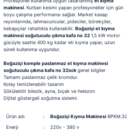
Profesyonel kullanıma uygun tasarlanmış
et kıyma
makinesi
. Kurban kesimi yapan profesyoneller için gün
boyu çalışma performansı sağlar. Market kasap
reyonlarında, lahmacuncular, pideciler, börekçiler,
kebapçılar rahatlıkla kullanabilir.
Boğaziçi et kıyma
makinesi soğutuculu çıkma kafa no 32
1,5 kW motor
gücüyle saatte 400 kg kadar eti kıyma yapar, uzun
süreli kullanıma uygundur.
Boğaziçi komple paslanmaz et kıyma makinesi
soğutuculu çıkma kafa no 32sck
genel bilgiler
Tamamı paslanmaz çelik kromdur.
Kolay temizlenebilir tasarım
Sökülebilir bilezik, ayna, bıçak ve helezon
Dijital göstergeli soğutma sistemi
Ürün adı
:
Boğaziçi Kıyma Makinesi
BPKM.32s
Enerji
:
220v - 380 v