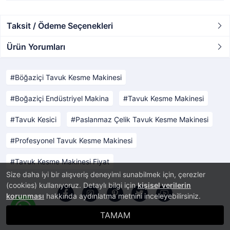
Taksit / Ödeme Seçenekleri
Ürün Yorumları
Böğaziçi Tavuk Kesme Makinesi
Boğaziçi Endüstriyel Makina
Tavuk Kesme Makinesi
Tavuk Kesici
Paslanmaz Çelik Tavuk Kesme Makinesi
Profesyonel Tavuk Kesme Makinesi
Tavuk Kesme Makinesi Fiyat
Size daha iyi bir alışveriş deneyimi sunabilmek için, çerezler
(cookies) kullanıyoruz. Detaylı bilgi için
kişisel verilerin
korunması
hakkında aydınlatma metnini inceleyebilirsiniz.
TAMAM
®
PlatinMarket
E-Ticaret Sistemi
İle Hazırlanmıştır.