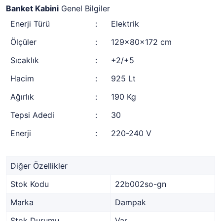
Banket Kabini
Genel Bilgiler
Enerji Türü
:
Elektrik
Ölçüler
:
129x80x172 cm
Sıcaklık
:
+2/+5
Hacim
:
925 Lt
Ağırlık
:
190 Kg
Tepsi Adedi
:
30
Enerji
:
220-240 V
Diğer Özellikler
Stok Kodu
22b002so-gn
Marka
Dampak
Stok Durumu
Var