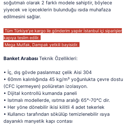
soğutmalı olarak 2 farklı modele sahiptir, böylece
yiyecek ve içeceklerin bulunduğu ısıda muhafaza
edilmesini sağlar.
Tüm Türkiye'ye kargo ile gönderim yapılır İstanbul içi siparişler
kapıya teslim edilir.
Mega Mutfak, Dampak yetkili bayisidir.
Banket Arabası
Teknik Özellikleri:
• İç, dış gövde paslanmaz çelik Aisi 304
• 60mm kalınlığında 45 kg/m³ yoğunlukta çevre dostu
(CFC içermeyen) poliüretan izolasyon.
• Dijital kontrollü kumanda paneli
• Isıtmalı modellerde, ısıtma aralığı 65°-70°C dir.
• Her yöne dönebilir ikisi kilitli 4 adet tekerlek
• Kullanıcı tarafından sökülüp temizlenebilir ısıya
dayanıklı manyetik kapı contası