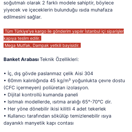
soğutmalı olarak 2 farklı modele sahiptir, böylece
yiyecek ve içeceklerin bulunduğu ısıda muhafaza
edilmesini sağlar.
Tüm Türkiye'ye kargo ile gönderim yapılır İstanbul içi siparişler
kapıya teslim edilir.
Mega Mutfak, Dampak yetkili bayisidir.
Banket Arabası
Teknik Özellikleri:
• İç, dış gövde paslanmaz çelik Aisi 304
• 60mm kalınlığında 45 kg/m³ yoğunlukta çevre dostu
(CFC içermeyen) poliüretan izolasyon.
• Dijital kontrollü kumanda paneli
• Isıtmalı modellerde, ısıtma aralığı 65°-70°C dir.
• Her yöne dönebilir ikisi kilitli 4 adet tekerlek
• Kullanıcı tarafından sökülüp temizlenebilir ısıya
dayanıklı manyetik kapı contası