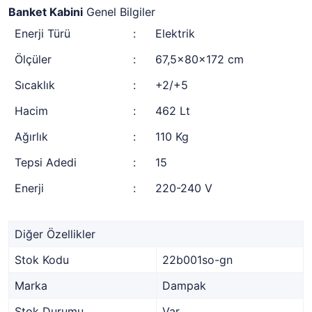
Banket Kabini
Genel Bilgiler
Enerji Türü
:
Elektrik
Ölçüler
:
67,5x80x172 cm
Sıcaklık
:
+2/+5
Hacim
:
462 Lt
Ağırlık
:
110 Kg
Tepsi Adedi
:
15
Enerji
:
220-240 V
Diğer Özellikler
Stok Kodu
22b001so-gn
Marka
Dampak
Stok Durumu
Var