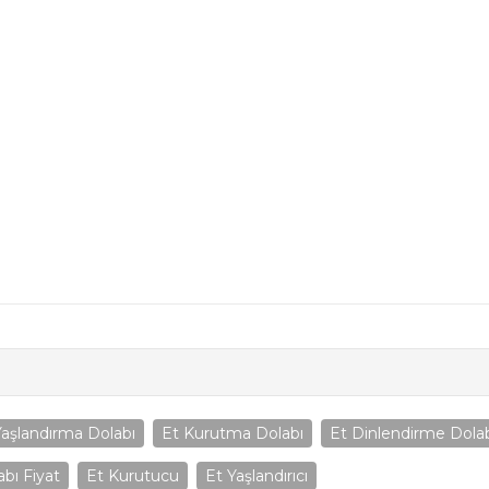
Yaşlandırma Dolabı
Et Kurutma Dolabı
Et Dinlendirme Dola
bı Fiyat
Et Kurutucu
Et Yaşlandırıcı