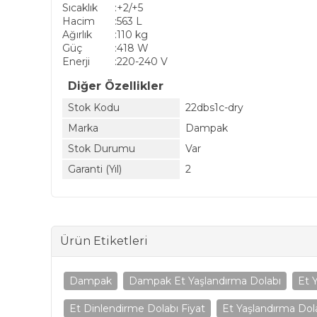
Sıcaklık
:
+2/+5
Hacim
:
563 L
Ağırlık
:
110 kg
Güç
:
418 W
Enerji
:
220-240 V
Diğer Özellikler
Stok Kodu
22dbs1c-dry
Marka
Dampak
Stok Durumu
Var
Garanti (Yıl)
2
Ürün Etiketleri
Dampak
Dampak Et Yaşlandırma Dolabı
Et 
Et Dinlendirme Dolabı Fiyat
Et Yaşlandırma Dola