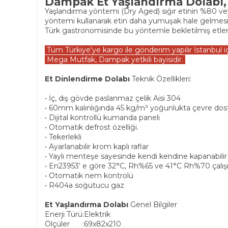
Dampak Et Yaşlandırma Dolabı, 
Yaşlandırma yöntemi (Dry Aged) sığır etinin %80 v
yöntemi kullanarak etin daha yumuşak hale gelmesi
Türk gastronomisinde bu yöntemle bekletilmiş etler te
Tüm Türkiye'ye kargo ile gönderim yapılır İstanbul içi 
Mega Mutfak, Dampak yetkili bayisidir.
Et Dinlendirme Dolabı
Teknik Özellikleri:
• İç, dış gövde paslanmaz çelik Aisi 304
• 60mm kalınlığında 45 kg/m³ yoğunlukta çevre dost
• Dijital kontrollü kumanda paneli
• Otomatik defrost özelliği.
• Tekerlekli
• Ayarlanabilir krom kaplı raflar
• Yaylı menteşe sayesinde kendi kendine kapanabilir 
• En23953' e göre 32°C, Rh%65 ve 41°C Rh%70 çalış
• Otomatik nem kontrolü
• R404a soğutucu gaz
Et Yaşlandırma Dolabı
Genel Bilgiler
Enerji Türü
:
Elektrik
Ölçüler
:
69x82x210