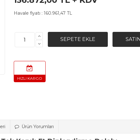
136.872,00 TL + KDV
Havale fiyatı :
160.961,47 TL
eri
Ürün Yorumları