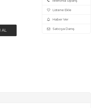
Telefonla Sipariş
Listene Ekle
Haber Ver
Satıcıya Danış