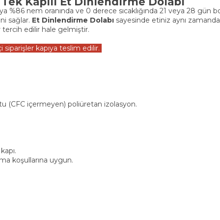
Tek Kapılı Et Dinlendirme Dolabı
eya %86 nem oranında ve 0 derece sıcaklığında 21 veya 28 gün bo
ni sağlar.
Et Dinlendirme Dolabı
sayesinde etiniz aynı zamanda
rcih edilir hale gelmiştir.
siparişler kapıya teslim edilir.
u (CFC içermeyen) poliüretan izolasyon.
kapı.
ma koşullarına uygun.