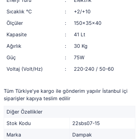
Enerji Türü
:
Elektrik
Sıcaklık °C
:
+2/+10
Ölçüler
:
150x35x40
Kapasite
:
41 Lt
Ağırlık
:
30 Kg
Güç
:
75W
Voltaj (Volt/Hz)
:
220-240 / 50-60
Tüm Türkiye'ye kargo ile gönderim yapılır İstanbul içi
siparişler kapıya teslim edilir
Diğer Özellikler
Stok Kodu
22sbs07-15
Marka
Dampak