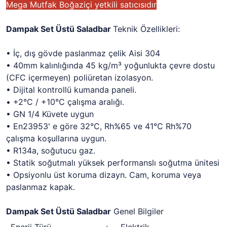
Mega Mutfak Boğaziçi yetkili satıcısıdır
Dampak Set Üstü Saladbar
Teknik Özellikleri:
• İç, dış gövde paslanmaz çelik Aisi 304
• 40mm kalınlığında 45 kg/m³ yoğunlukta çevre dostu
(CFC içermeyen) poliüretan izolasyon.
• Dijital kontrollü kumanda paneli.
• +2°C / +10°C çalışma aralığı.
• GN 1/4 Küvete uygun
• En23953' e göre 32°C, Rh%65 ve 41°C Rh%70
çalışma koşullarına uygun.
• R134a, soğutucu gaz.
• Statik soğutmalı yüksek performanslı soğutma ünitesi
• Opsiyonlu üst koruma dizayn. Cam, koruma veya
paslanmaz kapak.
Dampak Set Üstü Saladbar
Genel Bilgiler