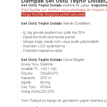
Dampak Set Üstü Teşhir Dolabı,
Set Üstü Teşhir Dolabı
elektrik ile çalışır.
Soğutma
Özel fiyatlar için telefon veya whatsapp ile müşteri t
Mega Mutfak Boğaziçi yetkili satıcısıdır
Set Üstü Teşhir Dolabı
Teknik Özellikleri:
• İç, dış gövde paslanmaz çelik Aisi 304
• Dijital kontrollü kumanda paneli
• İsteğe bağlı olarak nötr veya sıcak çalıştırılabilir
• Standart LED aydınlatma
• Polietilen kaplama raflar
Set Üstü Teşhir Dolabı
Genel Bilgiler
Enerji Türü
:
Elektrik
Sıcaklık °C
:
+40 / +60
Ölçüler
:
120x60x70
Kapasite
:
200 Lt
Ağırlık
:
85 Kg
Gaz Türü
:
R134A
Voltaj (Volt)
:
220-200
Tüm Türkiye'ye kargo ile gönderim yapılır İstanbul içi 