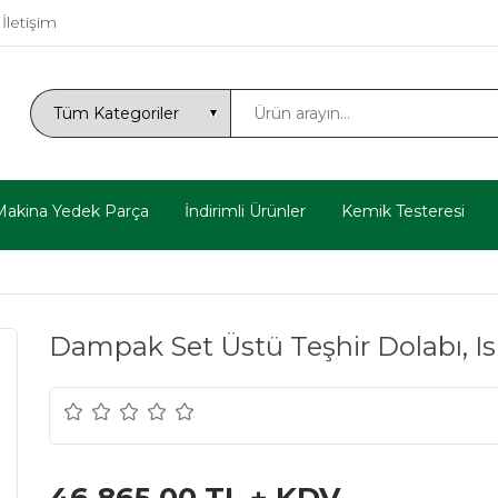
İletişim
Makina Yedek Parça
İndirimli Ürünler
Kemik Testeresi
Dampak Set Üstü Teşhir Dolabı, I