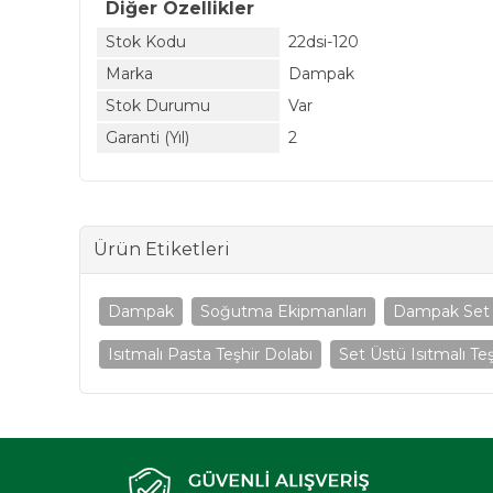
Diğer Özellikler
Stok Kodu
22dsi-120
Marka
Dampak
Stok Durumu
Var
Garanti (Yıl)
2
Ürün Etiketleri
Dampak
Soğutma Ekipmanları
Dampak Set Ü
Isıtmalı Pasta Teşhir Dolabı
Set Üstü Isıtmalı Te