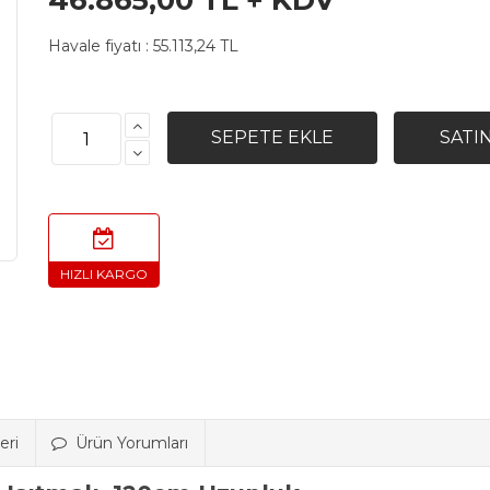
46.865,00 TL + KDV
Havale fiyatı :
55.113,24 TL
eri
Ürün Yorumları