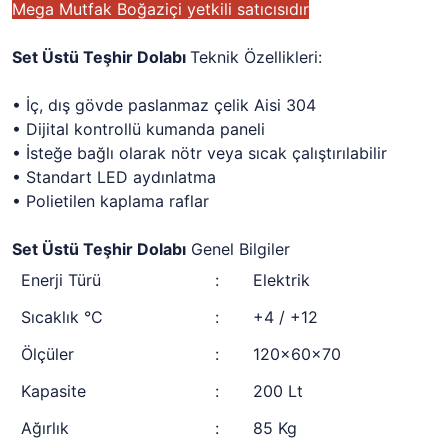
Mega Mutfak Boğaziçi yetkili satıcısıdır
Set Üstü Teşhir Dolabı
Teknik Özellikleri:
• İç, dış gövde paslanmaz çelik Aisi 304
• Dijital kontrollü kumanda paneli
• İsteğe bağlı olarak nötr veya sıcak çalıştırılabilir
• Standart LED aydınlatma
• Polietilen kaplama raflar
Set Üstü Teşhir Dolabı
Genel Bilgiler
Enerji Türü
:
Elektrik
Sıcaklık °C
:
+4 / +12
Ölçüler
:
120x60x70
Kapasite
:
200 Lt
Ağırlık
:
85 Kg