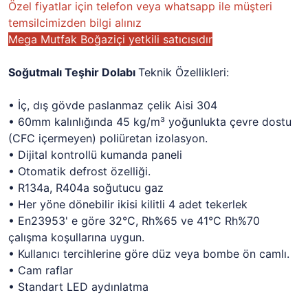
Özel fiyatlar için telefon veya whatsapp ile müşteri
temsilcimizden bilgi alınız
Mega Mutfak Boğaziçi yetkili satıcısıdır
Soğutmalı Teşhir Dolabı
Teknik Özellikleri:
• İç, dış gövde paslanmaz çelik Aisi 304
• 60mm kalınlığında 45 kg/m³ yoğunlukta çevre dostu
(CFC içermeyen) poliüretan izolasyon.
• Dijital kontrollü kumanda paneli
• Otomatik defrost özelliği.
• R134a, R404a soğutucu gaz
• Her yöne dönebilir ikisi kilitli 4 adet tekerlek
• En23953' e göre 32°C, Rh%65 ve 41°C Rh%70
çalışma koşullarına uygun.
• Kullanıcı tercihlerine göre düz veya bombe ön camlı.
• Cam raflar
• Standart LED aydınlatma