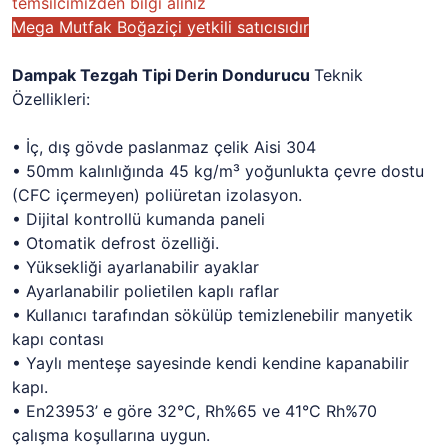
temsilcimizden bilgi alınız
Mega Mutfak Boğaziçi yetkili satıcısıdır
Dampak Tezgah Tipi Derin Dondurucu
Teknik
Özellikleri:
• İç, dış gövde paslanmaz çelik Aisi 304
• 50mm kalınlığında 45 kg/m³ yoğunlukta çevre dostu
(CFC içermeyen) poliüretan izolasyon.
• Dijital kontrollü kumanda paneli
• Otomatik defrost özelliği.
• Yüksekliği ayarlanabilir ayaklar
• Ayarlanabilir polietilen kaplı raflar
• Kullanıcı tarafından sökülüp temizlenebilir manyetik
kapı contası
• Yaylı menteşe sayesinde kendi kendine kapanabilir
kapı.
• En23953’ e göre 32°C, Rh%65 ve 41°C Rh%70
çalışma koşullarına uygun.