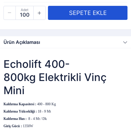
Adet
Ürün Açıklaması
Echolift 400-
800kg Elektrikli Vinç
Mini
Kaldırma Kapasitesi :
400 - 800 Kg
Kaldırma Yüksekliği :
18 - 9 Mt
Kaldırma Hızı :
8 - 4 Mt / Dk
Giriş Gücü :
135
0W