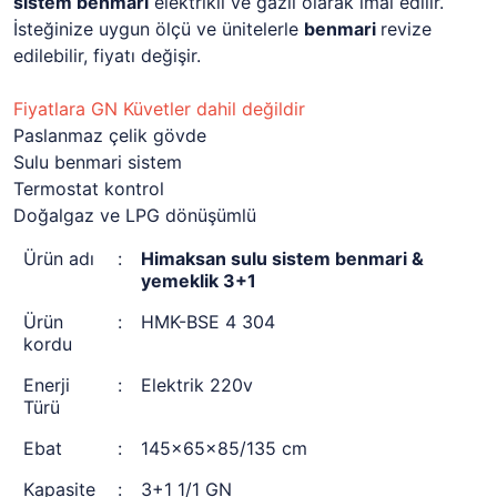
sistem benmari
elektrikli ve gazlı olarak imal edilir.
İsteğinize uygun ölçü ve ünitelerle
benmari
revize
edilebilir, fiyatı değişir.
Fiyatlara GN Küvetler dahil değildir
Paslanmaz çelik gövde
Sulu benmari sistem
Termostat kontrol
Doğalgaz ve LPG dönüşümlü
Ürün adı
:
Himaksan sulu sistem benmari &
yemeklik 3+1
Ürün
:
HMK-BSE 4 304
kordu
Enerji
:
Elektrik 220v
Türü
Ebat
:
145x65x85/135 cm
Kapasite
:
3+1 1/1 GN