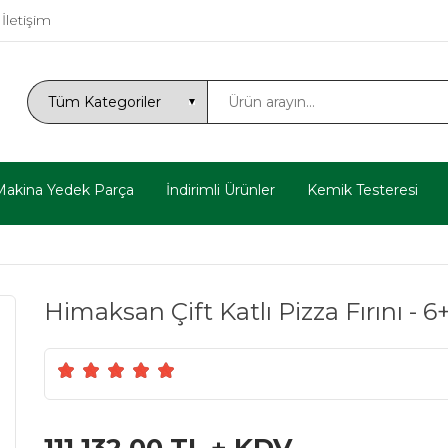
İletişim
Makina Yedek Parça
İndirimli Ürünler
Kemik Testeresi
Himaksan Çift Katlı Pizza Fırını - 6+