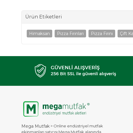
Ürün Etiketleri
Himaksan
Pizza Fırınları
Pizza Fırını
Çift Ka
> Online endüstriyel mutfak
Mega Mutfak
ekipmanları satıcısı Mega Mutfak alanında