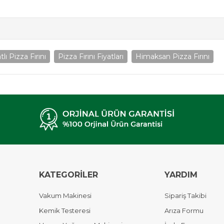
tlı Pizza Fırını
Pizza Fırını Fiyatları
Himaksan Pizza Fırını
KATEGORİLER
YARDIM
Vakum Makinesi
Sipariş Takibi
Kemik Testeresi
Arıza Formu