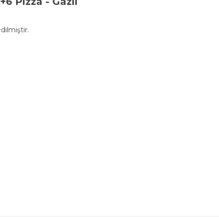
+6 Pizza - Gazlı
dilmiştir.
.