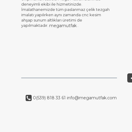
deneyimli ekibi ile hizmetinizde.
İmalathanemizde tüm paslanmaz çelik tezgah
imalatı yapılırken aynı zamanda cnc kesim
ahşap sunum altlıkları üretimi de
yapılmaktadır.
.
megamutfak
0(539) 818 33 61
info@megamutfak.com