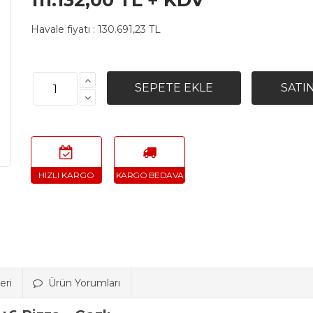
111.132,00 TL + KDV
Havale fiyatı :
130.691,23 TL
eri
Ürün Yorumları