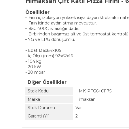
Himaksan Çift Katlı Pizza Fırını - 6
Özellikler
– Fırın iç izolasyon yüksek ısıya dayanıklı olarak imal e
– Fırın içinde aydınlatma mevcuttur.
– 85C 400C ısı aralığındadır.
– Birbirinden bağımsız alt ve üst termostat kontrolü
–NG ve LPG dönüşümlü.
- Ebat 136x84x105
- İç Ölçü (mm) 92x62x16
- 104 kg
- 20 kW
- 20 mbar
Diğer Özellikler
Stok Kodu
HMK-PFG6+61175
Marka
Himaksan
Stok Durumu
Var
Garanti (Yıl)
2