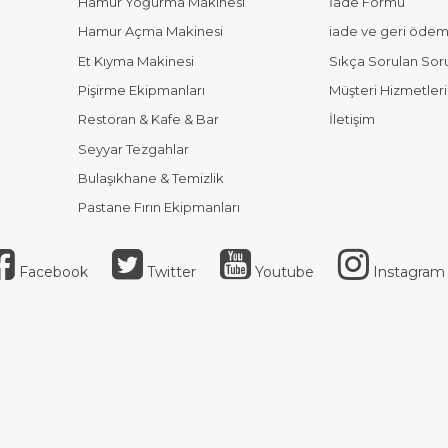
Hamur Yoğurma Makinesi
İade Formu
Hamur Açma Makinesi
iade ve geri ödeme
Et Kıyma Makinesi
Sıkça Sorulan Sor
Pişirme Ekipmanları
Müşteri Hizmetleri
Restoran & Kafe & Bar
İletişim
Seyyar Tezgahlar
Bulaşıkhane & Temizlik
Pastane Fırın Ekipmanları
Facebook
Twitter
Youtube
Instagram