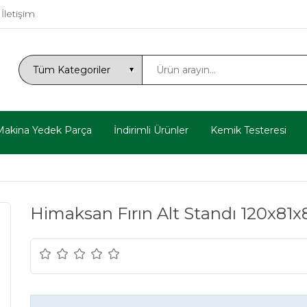
İletişim
Makina Yedek Parça
İndirimli Ürünler
Kemik Testeresi
Himaksan Fırın Alt Standı 120x81x