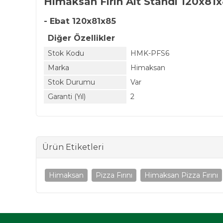
Himaksan Fırın Alt Standı 120x81
- Ebat 120x81x85
Diğer Özellikler
Stok Kodu
HMK-PFS6
Marka
Himaksan
Stok Durumu
Var
Garanti (Yıl)
2
Ürün Etiketleri
Himaksan
Pizza Fırını
Himaksan Pizza Fırını