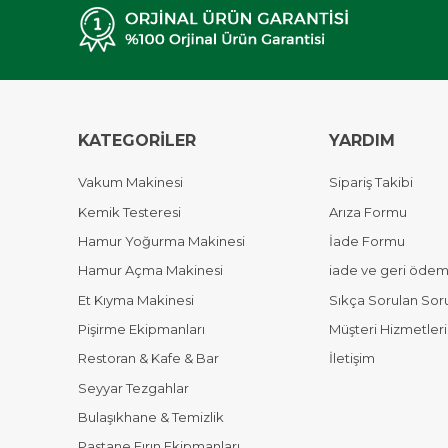
KATEGORİLER
YARDIM
Vakum Makinesi
Sipariş Takibi
Kemik Testeresi
Arıza Formu
Hamur Yoğurma Makinesi
İade Formu
Hamur Açma Makinesi
iade ve geri ödeme
Et Kıyma Makinesi
Sıkça Sorulan Sor
Pişirme Ekipmanları
Müşteri Hizmetleri
Restoran & Kafe & Bar
İletişim
Seyyar Tezgahlar
Bulaşıkhane & Temizlik
Pastane Fırın Ekipmanları