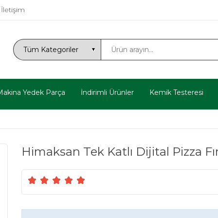
İletişim
Makina Yedek Parça
İndirimli Ürünler
Kemik Testeresi
Himaksan Tek Katlı Dijital Pizza Fır