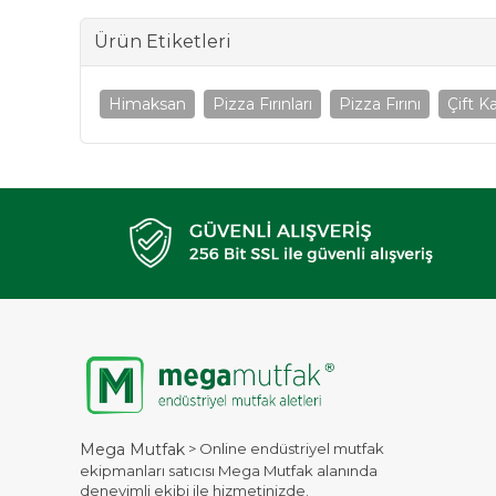
Ürün Etiketleri
Himaksan
Pizza Fırınları
Pizza Fırını
Çift Ka
> Online endüstriyel mutfak
Mega Mutfak
ekipmanları satıcısı Mega Mutfak alanında
deneyimli ekibi ile hizmetinizde.