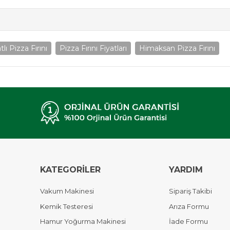
tlı Pizza Fırını
Pizza Fırını Fiyatları
Himaksan Pizza Fırını
KATEGORİLER
YARDIM
Vakum Makinesi
Sipariş Takibi
Kemik Testeresi
Arıza Formu
Hamur Yoğurma Makinesi
İade Formu