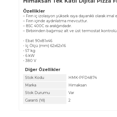
Himaksan Tek Katlı Dijital Pizza Fı
Özellikler
– Fırın iç izolasyon yüksek ısıya dayanıklı olarak imal e
– Fırın içinde aydınlatma mevcuttur.
– 85C 400C ısı aralığındadır.
– Birbirinden bağımsız alt ve üst termostat kontrolü
- Ebat 90x81x46
- İç Ölçü (mm) 62x62x16
- 57 kg
- 6 kW
- 380 V
Diğer Özellikler
Stok Kodu
HMK-PFD4874
Marka
Himaksan
Stok Durumu
Var
Garanti (Yıl)
2