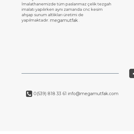
İmalathanemizde tüm paslanmaz çelik tezgah
imalatı yapılırken aynı zamanda cnc kesim
ahşap sunum altlıkları üretimi de
yapılmaktadır.
.
megamutfak
0(539) 818 33 61
info@megamutfak.com