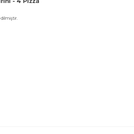
rını - 4 Pizza
dilmiştir.
.