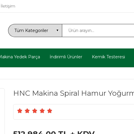
İletişim
Makina Yedek Parça
İndirimli Ürünler
Kemik Testeresi
HNC Makina Spiral Hamur Yoğurma