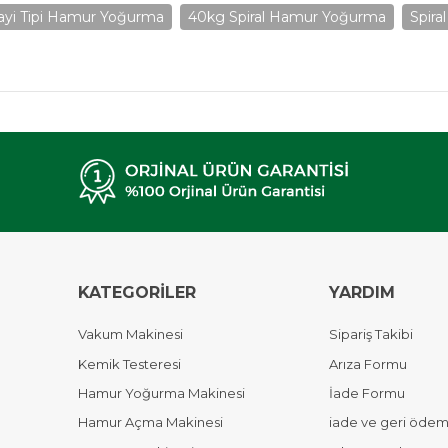
ayi Tipi Hamur Yoğurma
40kg Spiral Hamur Yoğurma
Spira
KATEGORİLER
YARDIM
Vakum Makinesi
Sipariş Takibi
Kemik Testeresi
Arıza Formu
Hamur Yoğurma Makinesi
İade Formu
Hamur Açma Makinesi
iade ve geri ödeme