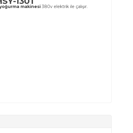
HSY-130T
ur yoğurma makinesi
380v elektrik ile çalışır.