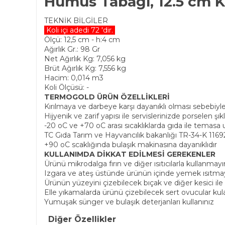
Humus Tabağı, 12.5 cm 
TEKNİK BİLGİLER
Koli içi adedi 72 'dir.
Ölçü: 12,5 cm - h:4 cm
Ağırlık Gr.: 98 Gr
Net Ağırlık Kg: 7,056 kg
Brüt Ağırlık Kg: 7,556 kg
Hacim: 0,014 m3
Koli Ölçüsü: -
TERMOGOLD ÜRÜN ÖZELLİKLERİ
Kırılmaya ve darbeye karşı dayanıklı olması sebebiyl
Hijyenik ve zarif yapısı ile servislerinizde porselen şı
-20 oC ve +70 oC arası sıcaklıklarda gıda ile temas
TC Gıda Tarım ve Hayvancılık bakanlığı TR-34-K 11692
+90 oC scaklığında bulaşık makinasına dayanıklıdır
KULLANIMDA DİKKAT EDİLMESİ GEREKENLER
Ürünü mikrodalga fırın ve diğer ısıtıcılarla kullanmayı
Izgara ve ateş üstünde ürünün içinde yemek ısıtma
Ürünün yüzeyini çizebilecek bıçak ve diğer kesici il
Elle yıkamalarda ürünü çizebilecek sert ovucular ku
Yumuşak sünger ve bulaşık deterjanları kullanınız
Diğer Özellikler