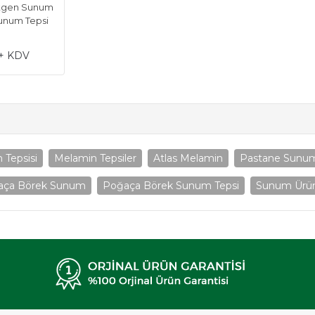
rtgen Sunum
Sunum Tepsi
 + KDV
Tepsisi
Melamin Tepsiler
Atlas Melamin
Pastane Sunum
aça Börek Sunum
Poğaça Börek Sunum Tepsi
Sunum Ürün