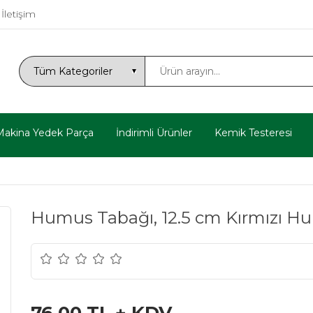
İletişim
Makina Yedek Parça
İndirimli Ürünler
Kemik Testeresi
Humus Tabağı, 12.5 cm Kırmızı H