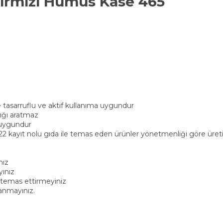
Kırmızı Humus Kase 465
e tasarruflu ve aktif kullanıma uygundur
klığı aratmaz
a uygundur
2 kayıt nolu gıda ile temas eden ürünler yönetmenliği göre üreti
nız
yınız
e temas ettirmeyiniz
lanmayınız.