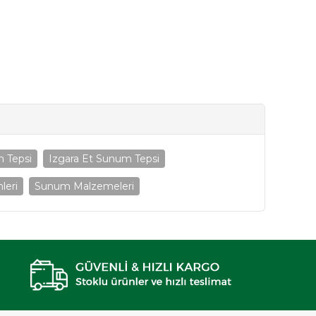
 Tepsi
Izgara Et Sunum Tepsi
leri
Sunum Malzemeleri