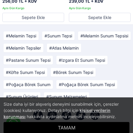
256,00 TL + KDV
239,00 TL + KDV
Sepete Ekle
Sepete Ekle
Melamin Tepsi
Sunum Tepsi
Melamin Sunum Tepsisi
Melamin Tepsiler
Atlas Melamin
Pastane Sunum Tepsi
Izgara Et Sunum Tepsi
Köfte Sunum Tepsi
Börek Sunum Tepsi
Poğaça Börek Sunum
Poğaça Börek Sunum Tepsi
Sunum Ürünleri
Sunum Malzemeleri
Size daha iyi bir alışveriş deneyimi sunabilmek için, çerezler
(cookies) kullanıyoruz. Detaylı bilgi için
kişisel verilerin
korunması
hakkında aydınlatma metnini inceleyebilirsiniz.
TAMAM
®
PlatinMarket
E-Ticaret Sistemi
İle Hazırlanmıştır.