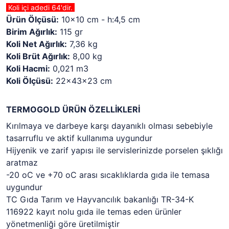
Koli içi adedi 64'dir.
Ürün Ölçüsü:
10x10 cm - h:4,5 cm
Birim Ağırlık:
115 gr
Koli Net Ağırlık:
7,36 kg
Koli Brüt Ağırlık:
8,00 kg
Koli Hacmi:
0,021 m3
Koli Ölçüsü:
22x43x23 cm
TERMOGOLD ÜRÜN ÖZELLİKLERİ
Kırılmaya ve darbeye karşı dayanıklı olması sebebiyle
tasarruflu ve aktif kullanıma uygundur
Hijyenik ve zarif yapısı ile servislerinizde porselen şıklığı
aratmaz
-20 oC ve +70 oC arası sıcaklıklarda gıda ile temasa
uygundur
TC Gıda Tarım ve Hayvancılık bakanlığı TR-34-K
116922 kayıt nolu gıda ile temas eden ürünler
yönetmenliği göre üretilmiştir