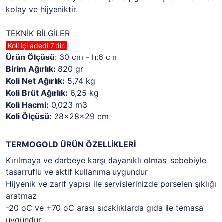
kolay ve hijyeniktir.
TEKNİK BİLGİLER
Koli içi adedi 7'dir.
Ürün Ölçüsü:
30 cm - h:6 cm
Birim Ağırlık:
820 gr
Koli Net Ağırlık:
5,74 kg
Koli Brüt Ağırlık:
6,25 kg
Koli Hacmi:
0,023 m3
Koli Ölçüsü:
28x28x29 cm
TERMOGOLD ÜRÜN ÖZELLİKLERİ
Kırılmaya ve darbeye karşı dayanıklı olması sebebiyle
tasarruflu ve aktif kullanıma uygundur
Hijyenik ve zarif yapısı ile servislerinizde porselen şıklığı
aratmaz
-20 oC ve +70 oC arası sıcaklıklarda gıda ile temasa
uygundur