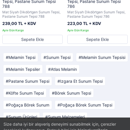
Tepsi, Pastane Sunum Tepsi
Tepsi, Pastane Sunum Tepsi
788
786
Mat Siyah Dikdörtgen Sunum Tepsi,
Mat Siyah Dikdörtgen Sunum Tepsi,
Pastane Sunum Tepsi 788
Pastane Sunum Tepsi 786
239,00 TL + KDV
223,00 TL + KDV
Sepete Ekle
Sepete Ekle
Melamin Tepsi
Sunum Tepsi
Melamin Sunum Tepsisi
Melamin Tepsiler
Atlas Melamin
Pastane Sunum Tepsi
Izgara Et Sunum Tepsi
Köfte Sunum Tepsi
Börek Sunum Tepsi
Poğaça Börek Sunum
Poğaça Börek Sunum Tepsi
Sunum Ürünleri
Sunum Malzemeleri
Size daha iyi bir alışveriş deneyimi sunabilmek için, çerezler