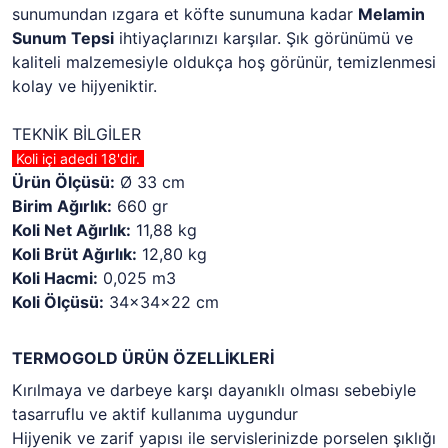
sunumundan ızgara et köfte sunumuna kadar
Melamin
Sunum Tepsi
ihtiyaçlarınızı karşılar. Şık görünümü ve
kaliteli malzemesiyle oldukça hoş görünür, temizlenmesi
kolay ve hijyeniktir.
TEKNİK BİLGİLER
Koli içi adedi 18'dir.
Ürün Ölçüsü:
Ø 33 cm
Birim Ağırlık:
660 gr
Koli Net Ağırlık:
11,88 kg
Koli Brüt Ağırlık:
12,80 kg
Koli Hacmi:
0,025 m3
Koli Ölçüsü:
34x34x22 cm
TERMOGOLD ÜRÜN ÖZELLİKLERİ
Kırılmaya ve darbeye karşı dayanıklı olması sebebiyle
tasarruflu ve aktif kullanıma uygundur
Hijyenik ve zarif yapısı ile servislerinizde porselen şıklığı