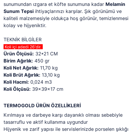
sunumundan ızgara et köfte sunumuna kadar
Melamin
Sunum Tepsi
ihtiyaçlarınızı karşılar. Şık görünümü ve
kaliteli malzemesiyle oldukça hoş görünür, temizlenmesi
kolay ve hijyeniktir.
TEKNİK BİLGİLER
Koli içi adedi 26'dir.
Ürün Ölçüsü:
32*21 CM
Birim Ağırlık:
450 gr
Koli Net Ağırlık:
11,70 kg
Koli Brüt Ağırlık:
13,10 kg
Koli Hacmi:
0,024 m3
Koli Ölçüsü:
39x39x17 cm
TERMOGOLD ÜRÜN ÖZELLİKLERİ
Kırılmaya ve darbeye karşı dayanıklı olması sebebiyle
tasarruflu ve aktif kullanıma uygundur
Hijyenik ve zarif yapısı ile servislerinizde porselen şıklığı