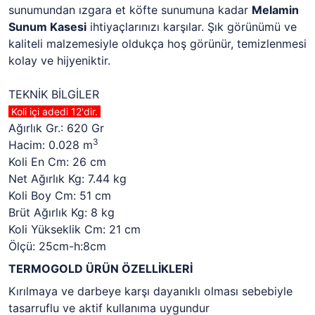
sunumundan ızgara et köfte sunumuna kadar
Melamin
Sunum
Kasesi
ihtiyaçlarınızı karşılar. Şık görünümü ve
kaliteli malzemesiyle oldukça hoş görünür, temizlenmesi
kolay ve hijyeniktir.
TEKNİK BİLGİLER
Koli içi adedi 12'dir.
Ağırlık Gr.: 620 Gr
3
Hacim: 0.028 m
Koli En Cm: 26 cm
Net Ağırlık Kg: 7.44 kg
Koli Boy Cm: 51 cm
Brüt Ağırlık Kg: 8 kg
Koli Yükseklik Cm: 21 cm
Ölçü: 25cm-h:8cm
TERMOGOLD ÜRÜN ÖZELLİKLERİ
Kırılmaya ve darbeye karşı dayanıklı olması sebebiyle
tasarruflu ve aktif kullanıma uygundur