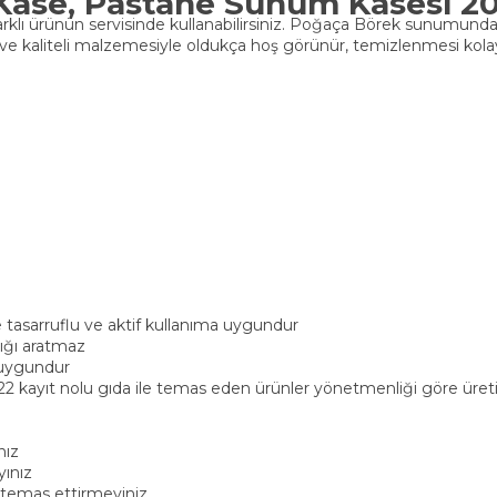
Kase, Pastane Sunum Kasesi 
 farklı ürünün servisinde kullanabilirsiniz. Poğaça Börek sunumu
ü ve kaliteli malzemesiyle oldukça hoş görünür, temizlenmesi kolay 
e tasarruflu ve aktif kullanıma uygundur
klığı aratmaz
a uygundur
2 kayıt nolu gıda ile temas eden ürünler yönetmenliği göre üreti
nız
yınız
e temas ettirmeyiniz