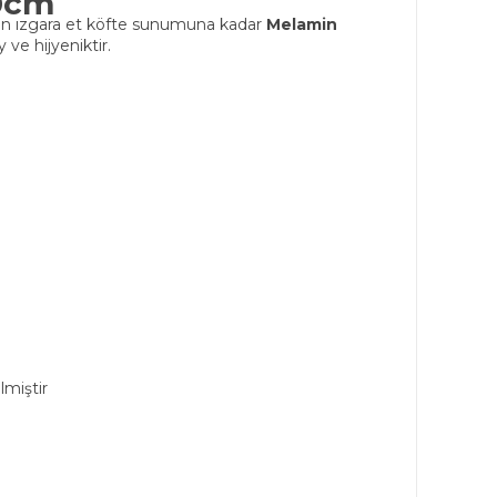
20cm
ndan ızgara et köfte sunumuna kadar
Melamin
ve hijyeniktir.
lmiştir