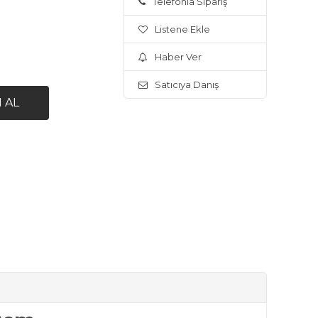
Telefonla Sipariş
Listene Ekle
Haber Ver
Satıcıya Danış