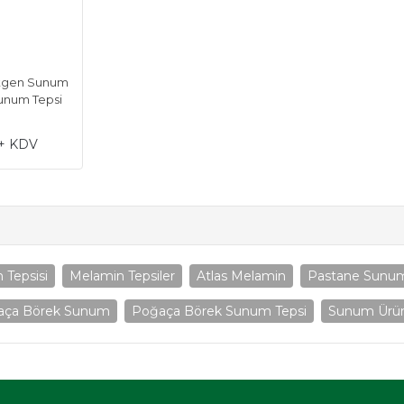
rtgen Sunum
Sunum Tepsi
 + KDV
Tepsisi
Melamin Tepsiler
Atlas Melamin
Pastane Sunum
aça Börek Sunum
Poğaça Börek Sunum Tepsi
Sunum Ürün