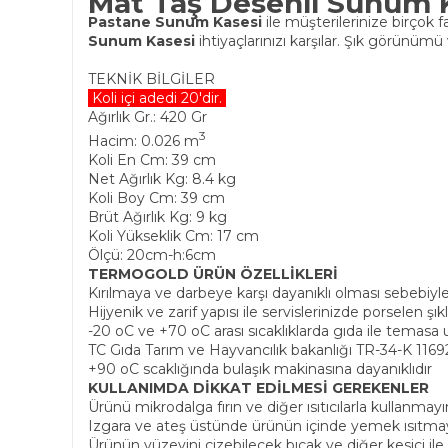
Mat Taş Desenli Sunum 
Pastane Sunum Kasesi
ile müşterilerinize birçok
Sunum
Kasesi
ihtiyaçlarınızı karşılar. Şık görünüm
TEKNİK BİLGİLER
Koli içi adedi 20'dir.
Ağırlık Gr.: 420 Gr
3
Hacim: 0.026 m
Koli En Cm: 39 cm
Net Ağırlık Kg: 8.4 kg
Koli Boy Cm: 39 cm
Brüt Ağırlık Kg: 9 kg
Koli Yükseklik Cm: 17 cm
Ölçü: 20cm-h:6cm
TERMOGOLD ÜRÜN ÖZELLİKLERİ
Kırılmaya ve darbeye karşı dayanıklı olması sebebiyl
Hijyenik ve zarif yapısı ile servislerinizde porselen şı
-20 oC ve +70 oC arası sıcaklıklarda gıda ile temas
TC Gıda Tarım ve Hayvancılık bakanlığı TR-34-K 11692
+90 oC scaklığında bulaşık makinasına dayanıklıdır
KULLANIMDA DİKKAT EDİLMESİ GEREKENLER
Ürünü mikrodalga fırın ve diğer ısıtıcılarla kullanmayı
Izgara ve ateş üstünde ürünün içinde yemek ısıtma
Ürünün yüzeyini çizebilecek bıçak ve diğer kesici il