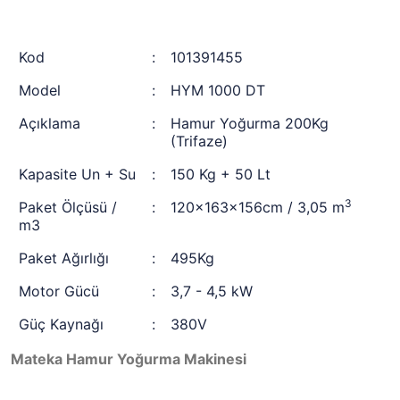
Kod
:
101391455
Model
:
HYM 1000 DT
Açıklama
:
Hamur Yoğurma 200Kg
(Trifaze)
Kapasite Un + Su
:
150 Kg + 50 Lt
3
Paket Ölçüsü /
:
120x163x156cm / 3,05 m
m3
Paket Ağırlığı
:
495Kg
Motor Gücü
:
3,7 - 4,5 kW
Güç Kaynağı
:
380V
Mateka Hamur Yoğurma Makinesi