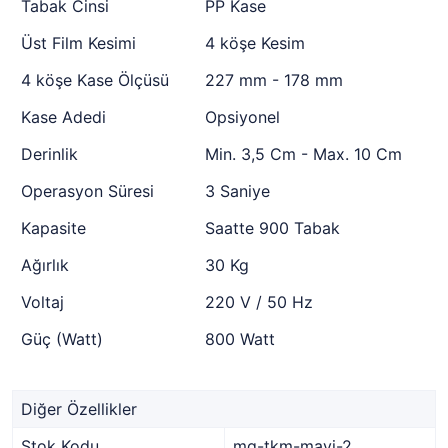
Tabak Cinsi
PP Kase
Üst Film Kesimi
4 köşe Kesim
4 köşe Kase Ölçüsü
227 mm - 178 mm
Kase Adedi
Opsiyonel
Derinlik
Min. 3,5 Cm - Max. 10 Cm
Operasyon Süresi
3 Saniye
Kapasite
Saatte 900 Tabak
Ağırlık
30 Kg
Voltaj
220 V / 50 Hz
Güç (Watt)
800 Watt
Diğer Özellikler
Stok Kodu
mg-tkm-mavi-2