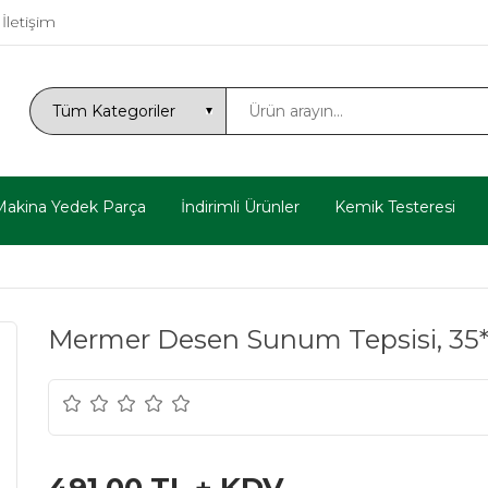
İletişim
Makina Yedek Parça
İndirimli Ürünler
Kemik Testeresi
Mermer Desen Sunum Tepsisi, 35*