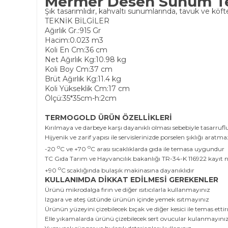
Mermer Desen Sunum Te
Şık tasarımlıdır, kahvaltı sunumlarında, tavuk ve köft
TEKNİK BİLGİLER
Ağırlık Gr.:915 Gr
Hacim:0.023 m3
Koli En Cm:36 cm
Net Ağırlık Kg:10.98 kg
Koli Boy Cm:37 cm
Brüt Ağırlık Kg:11.4 kg
Koli Yükseklik Cm:17 cm
Ölçü:35*35cm-h:2cm
TERMOGOLD ÜRÜN ÖZELLİKLERİ
Kırılmaya ve darbeye karşı dayanıklı olması sebebiyle tasarruf
Hijyenik ve zarif yapısı ile servislerinizde porselen şıklığı aratma
o
o
-20
C ve +70
C arası sıcaklıklarda gıda ile temasa uygundur
TC Gıda Tarım ve Hayvancılık bakanlığı TR-34-K 116922 kayıt no
o
+90
C scaklığında bulaşık makinasına dayanıklıdır
KULLANIMDA DİKKAT EDİLMESİ GEREKENLER
Ürünü mikrodalga fırın ve diğer ısıtıcılarla kullanmayınız
Izgara ve ateş üstünde ürünün içinde yemek ısıtmayınız
Ürünün yüzeyini çizebilecek bıçak ve diğer kesici ile temas etti
Elle yıkamalarda ürünü çizebilecek sert ovucular kulanmayınız