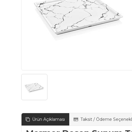
Ürün Açıklaması
Taksit / Ödeme Seçenekl