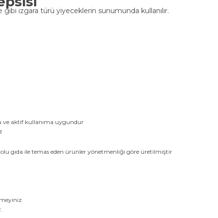
psisi
e gibi ızgara türü yiyeceklerin sunumunda kullanılır.
lu ve aktif kullanıma uygundur
z
lu gıda ile temas eden ürünler yönetmenliği göre üretilmiştir
rmeyiniz
.