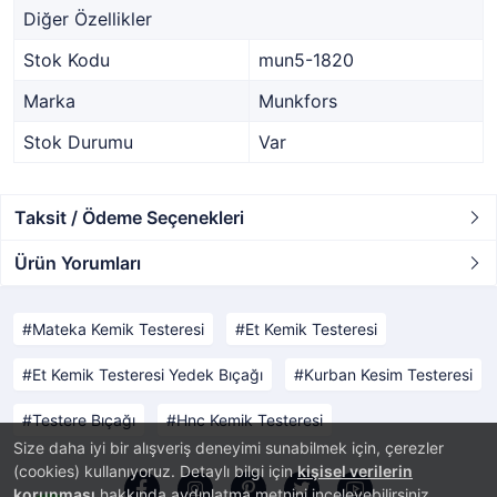
Diğer Özellikler
Stok Kodu
mun5-1820
Marka
Munkfors
Stok Durumu
Var
Taksit / Ödeme Seçenekleri
Ürün Yorumları
Mateka Kemik Testeresi
Et Kemik Testeresi
Et Kemik Testeresi Yedek Bıçağı
Kurban Kesim Testeresi
Testere Bıçağı
Hnc Kemik Testeresi
Size daha iyi bir alışveriş deneyimi sunabilmek için, çerezler
(cookies) kullanıyoruz. Detaylı bilgi için
kişisel verilerin
korunması
hakkında aydınlatma metnini inceleyebilirsiniz.