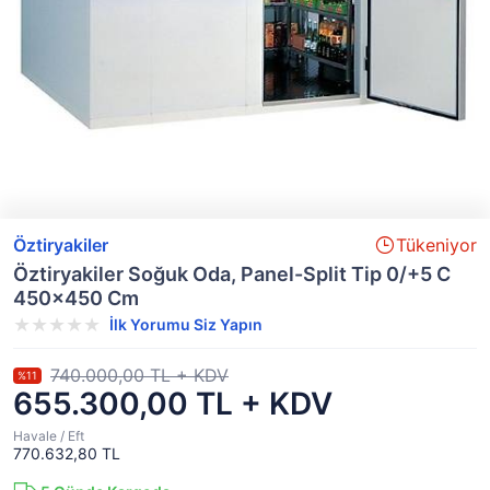
Öztiryakiler
Tükeniyor
Öztiryakiler Soğuk Oda, Panel-Split Tip 0/+5 C
450×450 Cm
İlk Yorumu Siz Yapın
740.000,00 TL + KDV
%11
655.300,00 TL + KDV
Havale / Eft
770.632,80 TL