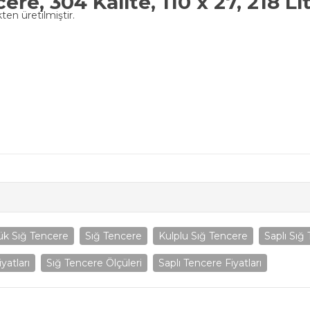
re, 304 Kalite, 110 x 27, 218 Li
en üretilmiştir.
ük Sığ Tencere
Sığ Tencere
Kulplu Sığ Tencere
Saplı Sığ
yatları
Sığ Tencere Ölçüleri
Saplı Tencere Fiyatları