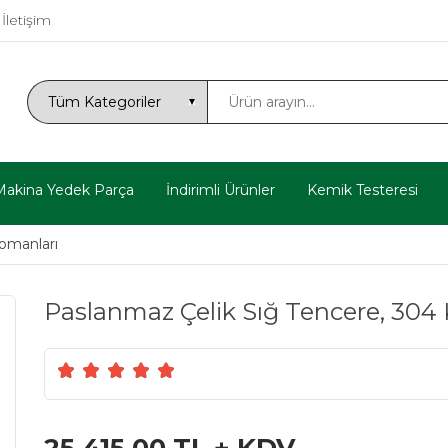
İletişim
Makina Yedek Parça
İndirimli Ürünler
Kemik Testeresi
pmanları
Paslanmaz Çelik Sığ Tencere, 304 Kal