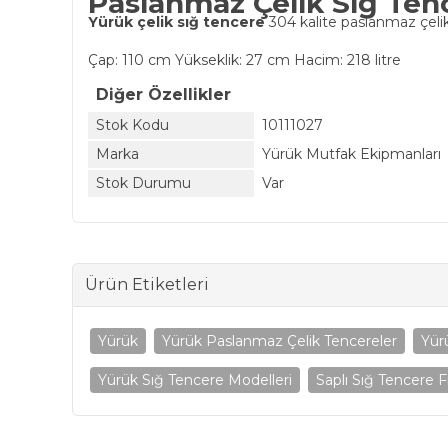
Paslanmaz Çelik Sığ Tence
Yürük çelik sığ tencere
304 kalite paslanmaz çelikt
Çap: 110 cm Yükseklik: 27 cm Hacim: 218 litre
Diğer Özellikler
Stok Kodu
10111027
Marka
Yürük Mutfak Ekipmanları
Stok Durumu
Var
Ürün Etiketleri
Yürük
Yürük Paslanmaz Çelik Tencereler
Yür
Yürük Sığ Tencere Modelleri
Saplı Sığ Tencere Fi