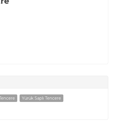
tre
 Tencere
Yürük Saplı Tencere