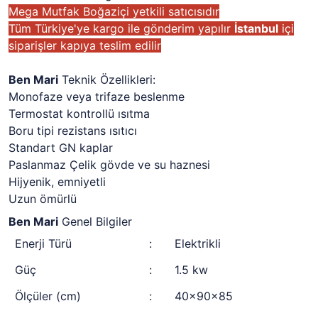
Mega Mutfak Boğaziçi yetkili satıcısıdır
Tüm Türkiye'ye kargo ile gönderim yapılır
İstanbul
içi
siparişler kapıya teslim edilir
Ben Mari
Teknik Özellikleri:
Monofaze veya trifaze beslenme
Termostat kontrollü ısıtma
Boru tipi rezistans ısıtıcı
Standart GN kaplar
Paslanmaz Çelik gövde ve su haznesi
Hijyenik, emniyetli
Uzun ömürlü
Ben Mari
Genel Bilgiler
Enerji Türü
:
Elektrikli
Güç
:
1.5 kw
Ölçüler (cm)
:
40x90x85