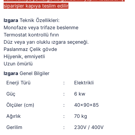
siparişler kapıya teslim edilir
Izgara
Teknik Özellikleri:
Monofaze veya trifaze beslenme
Termostat kontrollü fırın
Düz veya yarı oluklu ızgara seçeneği.
Paslanmaz Çelik gövde
Hijyenik, emniyetli
Uzun ömürlü
Izgara
Genel Bilgiler
Enerji Türü
:
Elektrikli
Güç
:
6 kw
Ölçüler (cm)
:
40x90x85
Ağırlık
:
70 kg
Gerilim
:
230V / 400V