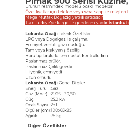
Pimak 900 Serisi Kuzine, 
Ürünün resmindeki model 3 ocaklı modeldir.
Özel fiyatlar için telefon veya whatsapp ile müşteri t
Mega Mutfak Boğaziçi yetkili satıcısıdır
Tüm Türkiye'ye kargo ile gönderim yapılır
İstanbul
i
Lokanta Ocağı
Teknik Özellikleri:
LPG veya Doğalgaz ile çalışma.
Emniyet ventilli gaz musluğu.
Tam veya kısık yanış özelliği
Boru tipi brülörlü, termostat kontrollü fırın
Paslanmaz brülör.
Paslanmaz Çelik gövde
Hijyenik, emniyetli
Uzun ömürlü
Lokanta Ocağı
Genel Bilgiler
Enerji Türü
:
Gaz
Gaz (Mbar)
:
21/25 - 30/50
Güç
:
25,2 kw
Ocak Sayısı
:
2+1
Ölçüler (cm)
:
100x65x85
Ağırlık
:
75 kg
Diğer Özellikler