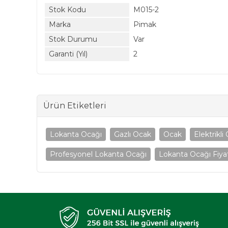
Stok Kodu
M015-2
Marka
Pimak
Stok Durumu
Var
Garanti (Yıl)
2
Ürün Etiketleri
Lokanta Ocağı
Gazlı Ocak
Ocak
Elektrikli
Profesyonel Lokanta Ocağı
Lokanta Ocağı Fiya