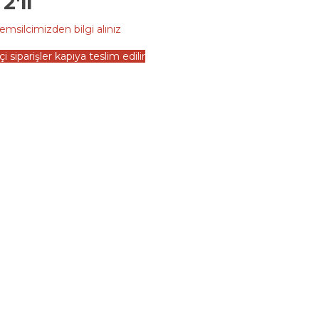
2'li
emsilcimizden bilgi alınız
çi siparişler kapıya teslim edilir