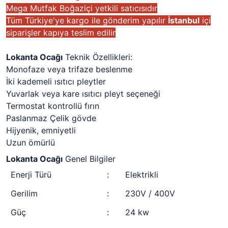
Mega Mutfak Boğaziçi yetkili satıcısıdır
Tüm Türkiye'ye kargo ile gönderim yapılır
İstanbul
içi
siparişler kapıya teslim edilir
Lokanta Ocağı
Teknik Özellikleri:
Monofaze veya trifaze beslenme
İki kademeli ısıtıcı pleytler
Yuvarlak veya kare ısıtıcı pleyt seçeneği
Termostat kontrollü fırın
Paslanmaz Çelik gövde
Hijyenik, emniyetli
Uzun ömürlü
Lokanta Ocağı
Genel Bilgiler
Enerji Türü
:
Elektrikli
Gerilim
:
230V / 400V
Güç
:
24 kw