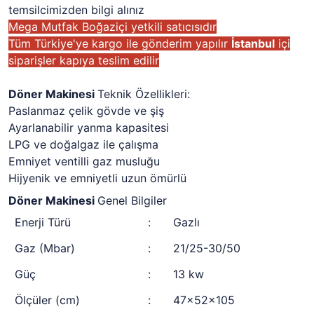
temsilcimizden bilgi alınız
Mega Mutfak Boğaziçi yetkili satıcısıdır
Tüm Türkiye'ye kargo ile gönderim yapılır
İstanbul
içi
siparişler kapıya teslim edilir
Döner Makinesi
Teknik Özellikleri:
Paslanmaz çelik gövde ve şiş
Ayarlanabilir yanma kapasitesi
LPG ve doğalgaz ile çalışma
Emniyet ventilli gaz musluğu
Hijyenik ve emniyetli uzun ömürlü
Döner Makinesi
Genel Bilgiler
Enerji Türü
:
Gazlı
Gaz (Mbar)
:
21/25-30/50
Güç
:
13 kw
Ölçüler (cm)
:
47x52x105