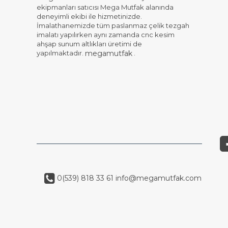
ekipmanları satıcısı Mega Mutfak alanında
deneyimli ekibi ile hizmetinizde.
İmalathanemizde tüm paslanmaz çelik tezgah
imalatı yapılırken aynı zamanda cnc kesim
ahşap sunum altlıkları üretimi de
yapılmaktadır.
.
megamutfak
0(539) 818 33 61
info@megamutfak.com