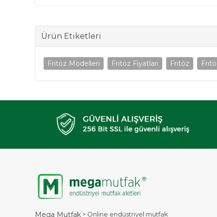
Ürün Etiketleri
Fritöz Modelleri
Fritöz Fiyatları
Fritöz
Fritö
> Online endüstriyel mutfak
Mega Mutfak