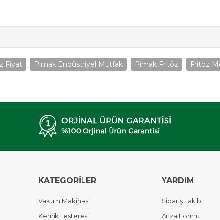
z Fiyat
Pimak Endüstriyel Mutfak
Pimak Fritöz
Fritöz M
KATEGORİLER
YARDIM
Vakum Makinesi
Sipariş Takibi
Kemik Testeresi
Arıza Formu