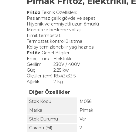
Pimak Fritöz, Elektrikli, 
Fritöz
Teknik Özellikleri:
Paslanmaz çelik gövde ve sepet
Hijyenik ve emniyetli uzun ömürlü
Monofaze besleme voltajı
Limit termostat
Termostat kontrollü ısıtma
Kolay temizlenebilir yağ haznesi
Fritöz
Genel Bilgiler
Enerji Türü
:
Elektrikli
Gerilim
:
230V / 400V
Güç
:
2.25 kw
Ölçüler (cm)
:
18x43x33.5
Ağırlık
:
7 kg
Diğer Özellikler
Stok Kodu
M056
Marka
Pimak
Stok Durumu
Var
Garanti (Yıl)
2