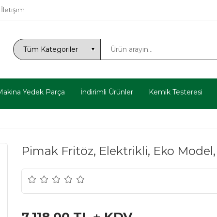
İletişim
Makina Yedek Parça
İndirimli Ürünler
Kemik Testeresi
Pimak Fritöz, Elektrikli, Eko Model,