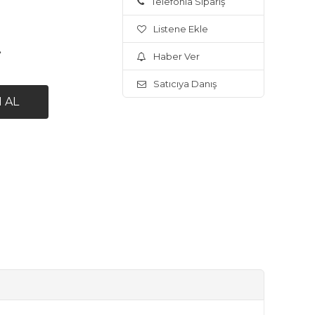
Telefonla Sipariş
Listene Ekle
.
Haber Ver
Satıcıya Danış