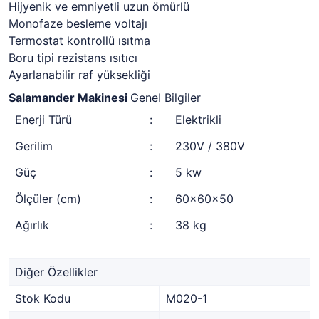
Hijyenik ve emniyetli uzun ömürlü
Monofaze besleme voltajı
Termostat kontrollü ısıtma
Boru tipi rezistans ısıtıcı
Ayarlanabilir raf yüksekliği
Salamander Makinesi
Genel Bilgiler
Enerji Türü
:
Elektrikli
Gerilim
:
230V / 380V
Güç
:
5 kw
Ölçüler (cm)
:
60x60x50
Ağırlık
:
38 kg
Diğer Özellikler
Stok Kodu
M020-1