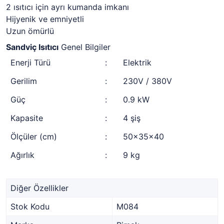
2 ısıtıcı için ayrı kumanda imkanı
Hijyenik ve emniyetli
Uzun ömürlü
Sandviç Isıtıcı
Genel Bilgiler
Enerji Türü
:
Elektrik
Gerilim
:
230V / 380V
Güç
:
0.9 kW
Kapasite
:
4 şiş
Ölçüler (cm)
:
50x35x40
Ağırlık
:
9 kg
Diğer Özellikler
Stok Kodu
M084