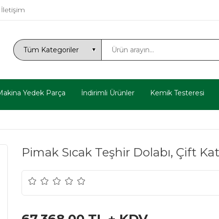
İletişim
Makina Yedek Parça
İndirimli Ürünler
Kemik Testeresi
Pimak Sıcak Teşhir Dolabı, Çift K