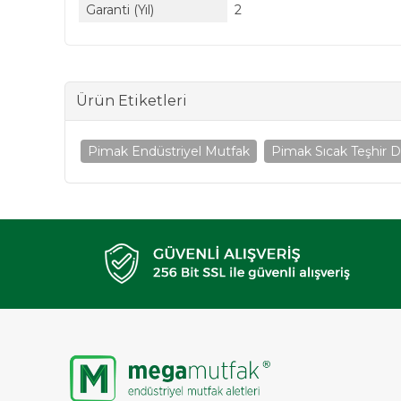
Garanti (Yıl)
2
Ürün Etiketleri
Pimak Endüstriyel Mutfak
Pimak Sıcak Teşhir D