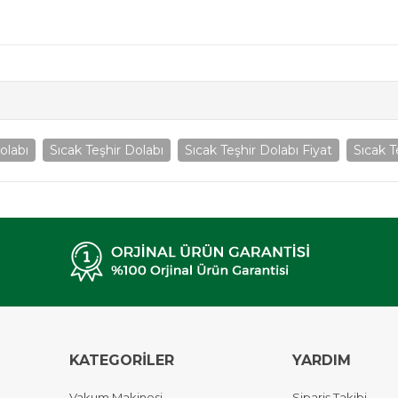
olabı
Sıcak Teşhir Dolabı
Sıcak Teşhir Dolabı Fiyat
Sıcak T
KATEGORİLER
YARDIM
Vakum Makinesi
Sipariş Takibi