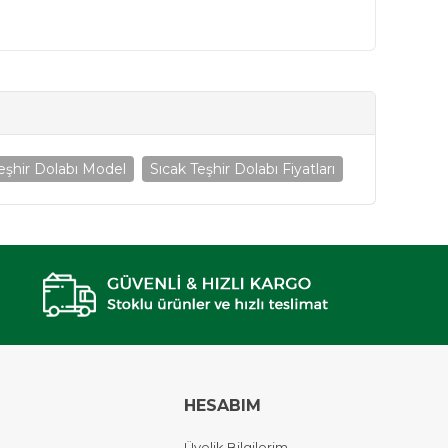
eşhir Dolabı Model
Sıcak Teşhir Dolabı Fiyatları
HESABIM
Üyelik Bilgilerim