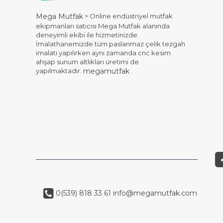
> Online endüstriyel mutfak
Mega Mutfak
ekipmanları satıcısı Mega Mutfak alanında
deneyimli ekibi ile hizmetinizde.
İmalathanemizde tüm paslanmaz çelik tezgah
imalatı yapılırken aynı zamanda cnc kesim
ahşap sunum altlıkları üretimi de
yapılmaktadır.
.
megamutfak
0(539) 818 33 61
info@megamutfak.com