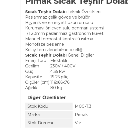
Pimak Sıcak Teşhir Dolab
Sıcak Teşhir Dolabı
Teknik Özellikleri:
Paslanmaz çelik gövde ve brülör
Hijyenik ve emniyetli uzun ömürlü
Kurumayı önleyen sulu benmari sistemi
1/1 20mm paslanmaz gastronom küvet
Manuel termostat kontrollü ısıtma
Monofaze besleme
Kolay temizlenebilme özelliği
Sıcak Teşhir Dolabı
Genel Bilgiler
Enerji Türü
:
Elektrikli
Gerilim
:
230V / 400V
Güç
:
4.35 kw
Kapasite
:
15-25 piliç
Ölçüler (cm)
:
116x66x76
Ağırlık
:
80 kg
Diğer Özellikler
Stok Kodu
M00-T.3
Marka
Pimak
Stok Durumu
Var