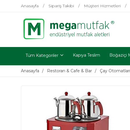
Anasayfa
Sipariş Takibi
Müşteri Hizmetleri
Kapıya Teslim
Boğaziçi 
Tüm Kategoriler
Anasayfa
Restoran & Cafe & Bar
Çay Otomatlar