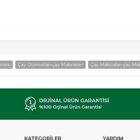
inesi
Çay Otomatları-çay Makineleri
Çay Makinaları-çay Mak
KATEGORİLER
YARDIM