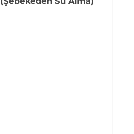
ı (Şebekeden Su Alma)