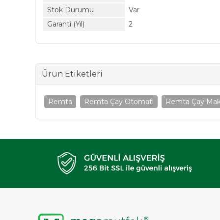
Stok Durumu
Var
Garanti (Yıl)
2
Ürün Etiketleri
Remta
Remta Çay Otomatı
Remta Çay Mak