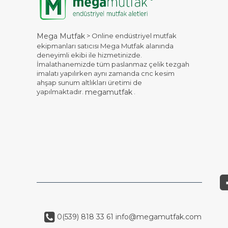
> Online endüstriyel mutfak
Mega Mutfak
ekipmanları satıcısı Mega Mutfak alanında
deneyimli ekibi ile hizmetinizde.
İmalathanemizde tüm paslanmaz çelik tezgah
imalatı yapılırken aynı zamanda cnc kesim
ahşap sunum altlıkları üretimi de
yapılmaktadır.
.
megamutfak
0(539) 818 33 61
info@megamutfak.com