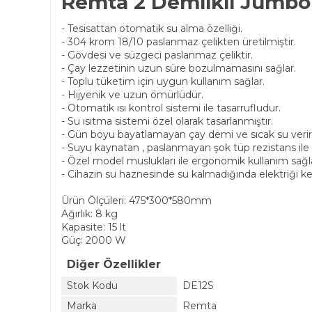
Remta 2 Demlikli Jumbo 
- Tesisattan otomatik su alma özelliği.
- 304 krom 18/10 paslanmaz çelikten üretilmiştir.
- Gövdesi ve süzgeci paslanmaz çeliktir.
- Çay lezzetinin uzun süre bozulmamasını sağlar.
- Toplu tüketim için uygun kullanım sağlar.
- Hijyenik ve uzun ömürlüdür.
- Otomatik ısı kontrol sistemi ile tasarrufludur.
- Su ısıtma sistemi özel olarak tasarlanmıştır.
- Gün boyu bayatlamayan çay demi ve sıcak su verir
- Suyu kaynatan , paslanmayan şok tüp rezistans ile 
- Özel model muslukları ile ergonomik kullanım sağl
- Cihazın su haznesinde su kalmadığında elektriği keser
Ürün Ölçüleri: 475*300*580mm
Ağırlık: 8 kg
Kapasite: 15 lt
Güç: 2000 W
Diğer Özellikler
Stok Kodu
DE12S
Marka
Remta