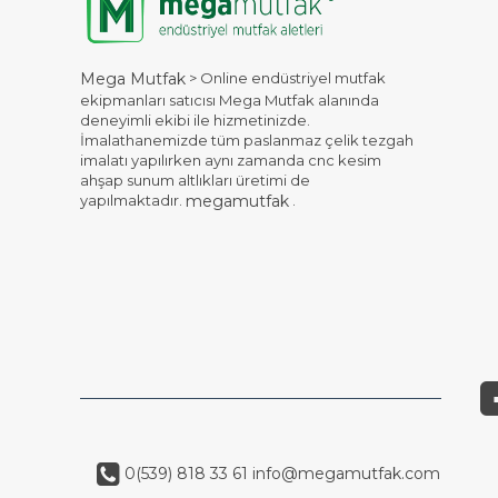
> Online endüstriyel mutfak
Mega Mutfak
ekipmanları satıcısı Mega Mutfak alanında
deneyimli ekibi ile hizmetinizde.
İmalathanemizde tüm paslanmaz çelik tezgah
imalatı yapılırken aynı zamanda cnc kesim
ahşap sunum altlıkları üretimi de
yapılmaktadır.
.
megamutfak
0(539) 818 33 61
info@megamutfak.com