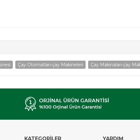
inesi
Çay Otomatları-çay Makineleri
Çay Makinaları-çay Mak
KATEGORİLER
YARDIM