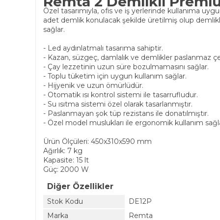
Remta 2 Demlikli Premiu
Özel tasarımıyla, ofis ve iş yerlerinde kullanıma uyg
adet demlik konulacak şekilde üretilmiş olup demlikler 
sağlar.
- Led aydınlatmalı tasarıma sahiptir.
- Kazan, süzgeç, damlalık ve demlikler paslanmaz çel
- Çay lezzetinin uzun süre bozulmamasını sağlar.
- Toplu tüketim için uygun kullanım sağlar.
- Hijyenik ve uzun ömürlüdür.
- Otomatik ısı kontrol sistemi ile tasarrufludur.
- Su ısıtma sistemi özel olarak tasarlanmıştır.
- Paslanmayan şok tüp rezistans ile donatılmıştır.
- Özel model muslukları ile ergonomik kullanım sağl
Ürün Ölçüleri: 450x310x590 mm
Ağırlık: 7 kg
Kapasite: 15 lt
Güç: 2000 W
Diğer Özellikler
Stok Kodu
DE12P
Marka
Remta