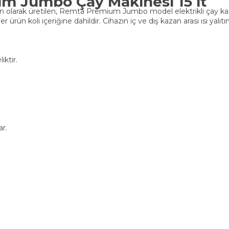
m Jumbo Çay Makinesi 15 lt
un olarak üretilen, Remta Premium Jumbo model elektrikli çay kazan
ürün koli içeriğine dahildir. Cihazın iç ve dış kazan arası ısı yalı
iktir.
ar.