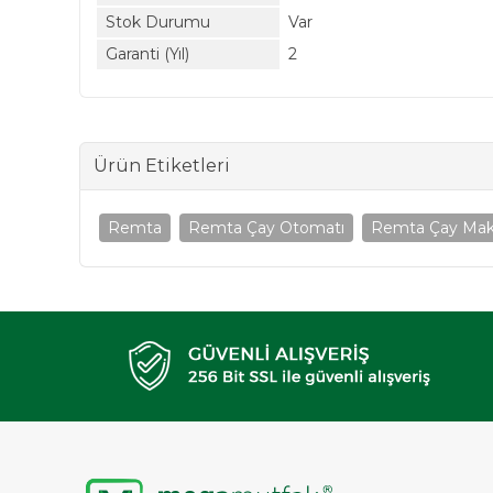
Stok Durumu
Var
Garanti (Yıl)
2
Ürün Etiketleri
Remta
Remta Çay Otomatı
Remta Çay Mak