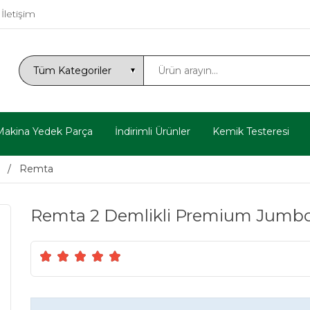
İletişim
Makina Yedek Parça
İndirimli Ürünler
Kemik Testeresi
ı
Remta
Remta 2 Demlikli Premium Jumbo 