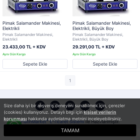
Pimak Salamander Makinesi,
Pimak Salamander Makinesi,
Elektrikli
Elektrikli, Büyük Boy
Pimak Salamander Makinesi,
Pimak Salamander Makinesi,
Elektrikli
Elektrikli, Büyük Boy
23.433,00 TL + KDV
29.291,00 TL + KDV
Sepete Ekle
Sepete Ekle
1
Size daha iyi bir alışveriş deneyimi sunabilmek için, çerezler
(cookies) kullanıyoruz. Detaylı bilgi için
kişisel verilerin
korunması
hakkında aydınlatma metnini inceleyebilirsiniz.
®
PlatinMarket
E-Ticaret Sistemi
İle Hazırlanmıştır.
TAMAM