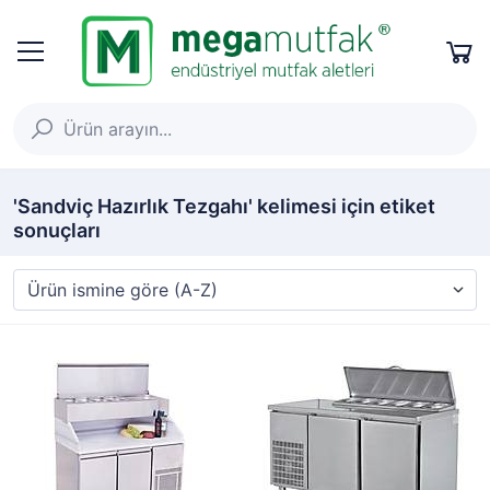
'Sandviç Hazırlık Tezgahı' kelimesi için etiket
sonuçları