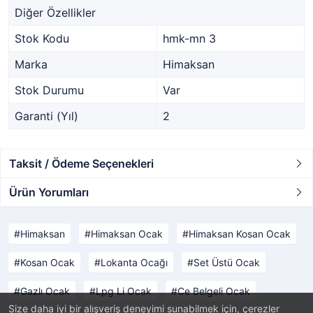
Diğer Özellikler
Stok Kodu
hmk-mn 3
Marka
Himaksan
Stok Durumu
Var
Garanti (Yıl)
2
Taksit / Ödeme Seçenekleri
Ürün Yorumları
Himaksan
Himaksan Ocak
Himaksan Kosan Ocak
Kosan Ocak
Lokanta Ocağı
Set Üstü Ocak
Gazlı Ocak
Lpg Li Ocak
Ce Belgeli Ocak
Size daha iyi bir alışveriş deneyimi sunabilmek için, çerezler