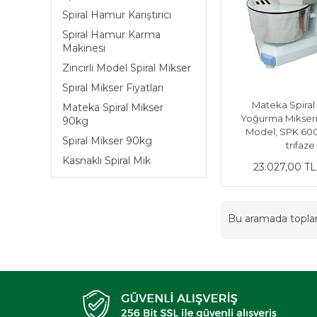
Spiral Hamur Karıştırıcı
Spiral Hamur Karma
Makinesi
Zincirli Model Spiral Mikser
Spiral Mikser Fiyatları
Mateka Spira
Mateka Spiral Mikser
Yoğurma Mikseri,
90kg
Model, SPK 600
Spiral Mikser 90kg
trifaze
Kasnaklı Spiral Mik
23.027,00 T
Bu aramada topl