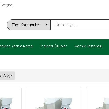
İletişim
Makina Yedek Parça
İndirimli Ürünler
Kemik Testeresi