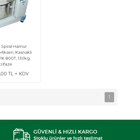
 Spiral Hamur
ikseri, Kasnaklı
PK 800T, 130kg,
trifaze
6,00 TL + KDV
1