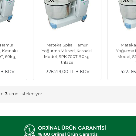
l Hamur
Mateka Spiral Hamur
Mateka
 Kasnaklı
Yoğurma Mikseri, Kasnaklı
Yoğurma M
T, 60kg,
Model, SPK 700T, 90kg,
Model, S
trifaze
L + KDV
326.219,00 TL + KDV
422.16
am
3
ürün listeleniyor.