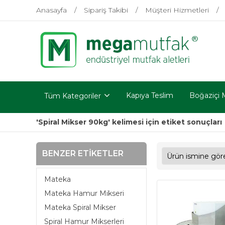
Anasayfa
Sipariş Takibi
Müşteri Hizmetleri
Kapıya Teslim
Boğaziçi 
Tüm Kategoriler
'Spiral Mikser 90kg' kelimesi için etiket sonuçları
BENZER ETIKETLER
Mateka
Mateka Hamur Mikseri
Mateka Spiral Mikser
Spiral Hamur Mikserleri