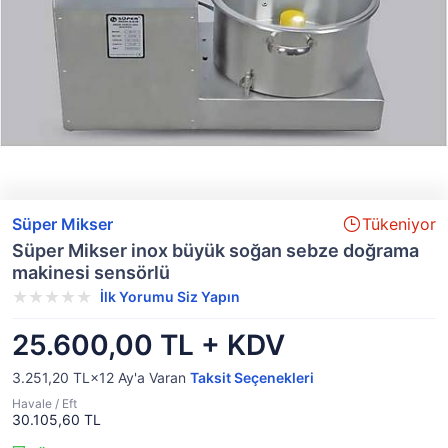
Süper Mikser
Tükeniyor
Süper Mikser inox büyük soğan sebze doğrama
makinesi sensörlü
İlk Yorumu Siz Yapın
25.600,00 TL + KDV
3.251,20 TL×12
Ay'a Varan
Taksit Seçenekleri
Havale / Eft
30.105,60 TL