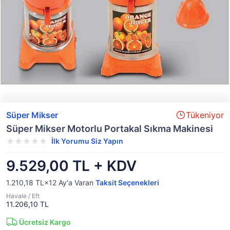
Süper Mikser
Tükeniyor
Süper Mikser Motorlu Portakal Sıkma Makinesi
İlk Yorumu Siz Yapın
9.529,00 TL + KDV
1.210,18 TL×12
Ay'a Varan
Taksit Seçenekleri
Havale / Eft
11.206,10 TL
Ücretsiz Kargo